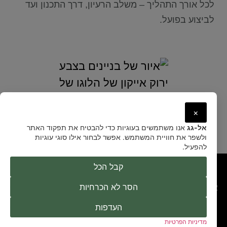
לכל אורך התהליך – משלב הרעיון, דרך התכנון ועד
לביצוע בפועל.
×
אל-גג
אנו משתמשים בעוגיות כדי להבטיח את תפקוד האתר
ולשפר את חוויית המשתמש. אפשר לבחור אילו סוגי עוגיות
להפעיל.
קבל הכל
הסר לא הכרחיות
אל גג: הגשר 25 הוד השרון, 4526625
טלפון: 077-9978326 |
פקס: 09-7422814
info@elgag.co.il
העדפות
הצהרת נגישות
מדיניות פרטיות
מדיניות הפרטיות